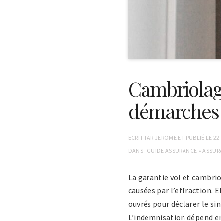
Cambriolage
démarches 
ECRIT PAR
JEROME
ET PUBLIÉ LE
22
DANS :
GUIDE ASSURANCE
»
ASSUR
La garantie vol et cambri
causées par l’effraction. 
ouvrés pour déclarer le si
L’indemnisation dépend ens