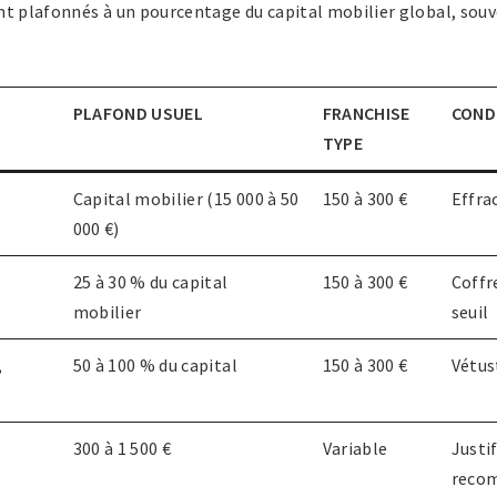
nt plafonnés à un pourcentage du capital mobilier global, souv
PLAFOND USUEL
FRANCHISE
COND
TYPE
Capital mobilier (15 000 à 50
150 à 300 €
Effra
000 €)
25 à 30 % du capital
150 à 300 €
Coffr
mobilier
seuil
,
50 à 100 % du capital
150 à 300 €
Vétus
300 à 1 500 €
Variable
Justi
reco