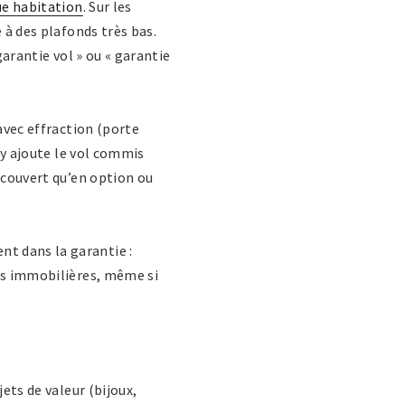
ue habitation
. Sur les
 à des plafonds très bas.
garantie vol » ou « garantie
 avec effraction (porte
S’y ajoute le vol commis
 couvert qu’en option ou
t dans la garantie :
ons immobilières, même si
ets de valeur (bijoux,