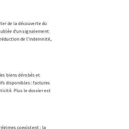
pter de la découverte du
doublée d’un signalement
 réduction de l’indemnité,
 des biens dérobés et
fs disponibles : factures
icité. Plus le dossier est
régimes coexistent : la