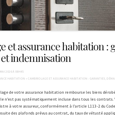
 et assurance habitation : g
et indemnisation
 MAI 2026 À 08H45
ANCE HABITATION
»
CAMBRIOLAGE ET ASSURANCE HABITATION : GARANTIES, DÉMA
olage de votre assurance habitation rembourse les biens dérobé
Elle n’est pas systématiquement incluse dans tous les contrats. 
nistre à votre assureur, conformément à l’article L113-2 du Cod
uite des plafonds prévus au contrat, du taux de vétusté appliqu