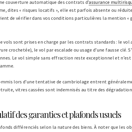
une couverture automatique des contrats d’
assurance multirisq
 dites « risques locatifs », elle est parfois absente ou réduite
vient de vérifier dans vos conditions particulières la mention « 
e vols sont prises en charge par les contrats standards : le vol
rure crochetée), le vol par escalade ou usage d’une fausse clé. 
onnes. Le vol simple sans effraction reste exceptionnel et n’est
 gamme.
ommis lors d’une tentative de cambriolage entrent généralemen
étruite, vitres cassées sont indemnisés au titre des dégradati
atif des garanties et plafonds usuels
fonds différenciés selon la nature des biens. À noter que les obj