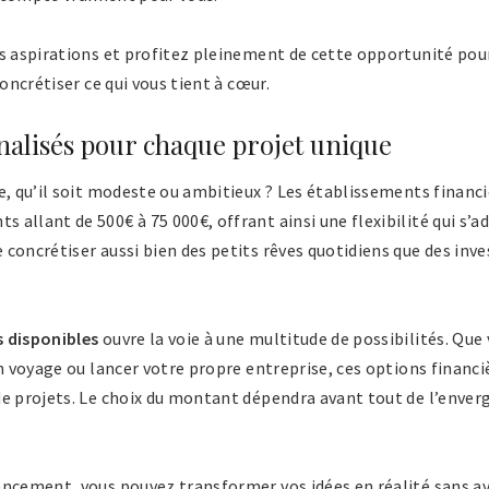
s aspirations et profitez pleinement de cette opportunité pour
concrétiser ce qui vous tient à cœur.
alisés pour chaque projet unique
e, qu’il soit modeste ou ambitieux ? Les établissements financ
allant de 500€ à 75 000€, offrant ainsi une flexibilité qui s’a
concrétiser aussi bien des petits rêves quotidiens que des inv
 disponibles
ouvre la voie à une multitude de possibilités. Que
un voyage ou lancer votre propre entreprise, ces options financ
e projets. Le choix du montant dépendra avant tout de l’enverg
ancement, vous pouvez transformer vos idées en réalité sans 