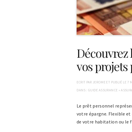
Découvrez l
vos projets
ECRIT PAR
JEROME
ET PUBLIÉ LE
7 
DANS :
GUIDE ASSURANCE
»
ASSUR
Le prêt personnel représe
votre épargne. Flexible et 
de votre habitation ou le 