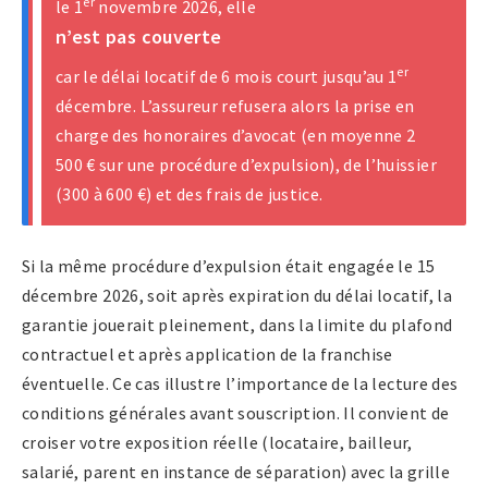
er
le 1
novembre 2026, elle
n’est pas couverte
er
car le délai locatif de 6 mois court jusqu’au 1
décembre. L’assureur refusera alors la prise en
charge des honoraires d’avocat (en moyenne 2
500 € sur une procédure d’expulsion), de l’huissier
(300 à 600 €) et des frais de justice.
Si la même procédure d’expulsion était engagée le 15
décembre 2026, soit après expiration du délai locatif, la
garantie jouerait pleinement, dans la limite du plafond
contractuel et après application de la franchise
éventuelle. Ce cas illustre l’importance de la lecture des
conditions générales avant souscription. Il convient de
croiser votre exposition réelle (locataire, bailleur,
salarié, parent en instance de séparation) avec la grille