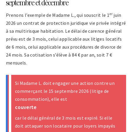
septembre et décembre
er
Prenons l’exemple de Madame L., qui souscrit le 1
juin
2026 un contrat de protection juridique vie privée intégré
à sa multirisque habitation. Le délai de carence général
prévu est de 3 mois, celui applicable aux litiges locatifs
de 6 mois, celui applicable aux procédures de divorce de
24 mois. Sa cotisation s’élève à 84 € par an, soit 7 €
mensuels.
Si Madame L. doit engager une action contre un
commerçant le 15 septembre 2026 (litige de
consommation), elle est
couverte
car le délai général de 3 mois est expiré. Si elle
doit attaquer son locataire pour loyers impayés