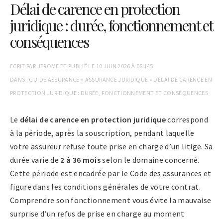
Délai de carence en protection
juridique : durée, fonctionnement et
conséquences
ECRIT PAR
JEROME
ET PUBLIÉ LE
10 JUIN 2026 À 08H45
DANS :
GUIDE ASSURANCE
»
ASSURANCE JURIDIQUE
»
DÉLAI DE CARENCE EN
PROTECTION JURIDIQUE : DURÉE, FONCTIONNEMENT ET CONSÉQUENCES
Le
délai de carence en protection juridique
correspond
à la période, après la souscription, pendant laquelle
votre assureur refuse toute prise en charge d’un litige. Sa
durée varie de
2 à 36 mois
selon le domaine concerné.
Cette période est encadrée par le Code des assurances et
figure dans les conditions générales de votre contrat.
Comprendre son fonctionnement vous évite la mauvaise
surprise d’un refus de prise en charge au moment