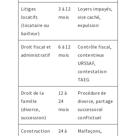
Litiges
3 à 12
Loyers impayés,
locatifs
mois
vice caché,
(locataire ou
expulsion
bailleur)
Droit fiscal et
6 à 12
Contrôle fiscal,
administratif
mois
contentieux
URSSAF,
contestation
TAEG
Droit de la
12 à
Procédure de
famille
24
divorce, partage
(divorce,
mois
successoral
succession)
conflictuel
Construction
24 à
Malfaçons,