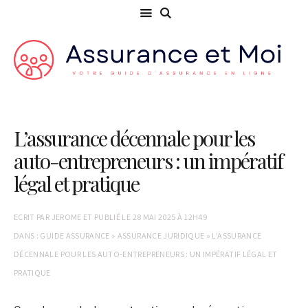
L’assurance décennale pour les
auto-entrepreneurs : un impératif
légal et pratique
ECRIT PAR
JEROME
ET PUBLIÉ LE
28 MAI 2025 À 12H49
DANS :
GUIDE ASSURANCE
»
ASSURANCE JURIDIQUE
»
L’ASSURANCE
DÉCENNALE POUR LES AUTO-ENTREPRENEURS : UN IMPÉRATIF LÉGAL ET
PRATIQUE