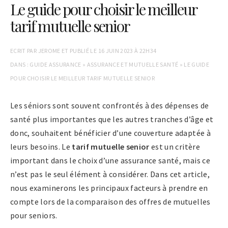
Le guide pour choisir le meilleur
tarif mutuelle senior
ECRIT PAR
JEROME
ET PUBLIÉ LE
16 JUIN 2023 À 22H34
DANS :
GUIDE ASSURANCE
»
ASSURANCE ET MUTUELLE SANTÉ
»
LE GUIDE
POUR CHOISIR LE MEILLEUR TARIF MUTUELLE SENIOR
Les séniors sont souvent confrontés à des dépenses de
santé plus importantes que les autres tranches d’âge et
donc, souhaitent bénéficier d’une couverture adaptée à
leurs besoins. Le
tarif mutuelle senior
est un critère
important dans le choix d’une assurance santé, mais ce
n’est pas le seul élément à considérer. Dans cet article,
nous examinerons les principaux facteurs à prendre en
compte lors de la comparaison des offres de mutuelles
pour seniors.