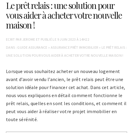
Le prêt relais : une solution pour
vous aider à acheter votre nouvelle
maison !
ECRIT PAR
JEROME
ET PUBLIÉ LE
9 JUIN 2023 À 14H22
DANS :
GUIDE ASSURANCE
»
ASSURANCE PRÊT IMMOBILIER
»
LE PRÊT RELAIS :
UNE SOLUTION POUR VOUS AIDER À ACHETER VOTRE NOUVELLE MAISON !
Lorsque vous souhaitez acheter un nouveau logement
avant d’avoir vendu l’ancien, le prêt relais peut être une
solution idéale pour financer cet achat. Dans cet article,
nous vous expliquons en détail comment fonctionne le
prêt relais, quelles en sont les conditions, et comment il
peut vous aider à réaliser votre projet immobilier en
toute sérénité.