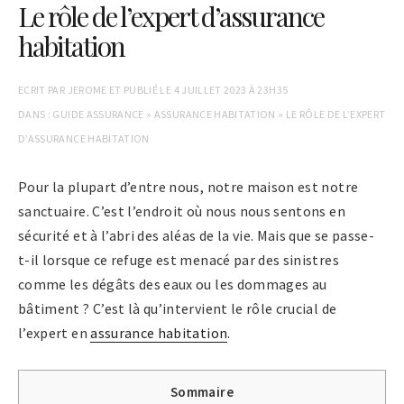
Le rôle de l’expert d’assurance
habitation
ECRIT PAR
JEROME
ET PUBLIÉ LE
4 JUILLET 2023 À 23H35
DANS :
GUIDE ASSURANCE
»
ASSURANCE HABITATION
»
LE RÔLE DE L’EXPERT
D’ASSURANCE HABITATION
Pour la plupart d’entre nous, notre maison est notre
sanctuaire. C’est l’endroit où nous nous sentons en
sécurité et à l’abri des aléas de la vie. Mais que se passe-
t-il lorsque ce refuge est menacé par des sinistres
comme les dégâts des eaux ou les dommages au
bâtiment ? C’est là qu’intervient le rôle crucial de
l’expert en
assurance habitation
.
Sommaire