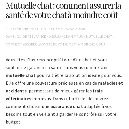
Mutuelle chat : comment assurer la
santé de votre chat à moindre coût
ECRIT PAR
JEROME
ET PUBLIÉ LE
7 MAI 2025 À 21H30
DANS :
GUIDE ASSURANCE
»
ASSURANCE ANIMAUX
»
MUTUELLE CHAT :
COMMENT ASSURER LA SANTÉ DE VOTRE CHAT À MOINDRE COÛT
Vous êtes l’heureux propriétaire d’un chat et vous
souhaitez garantir sa santé sans vous ruiner ? Une
mutuelle chat
pourrait être la solution idéale pour vous.
Elle offre une couverture précieuse en cas de
maladies et
accidents
, permettant de mieux gérer les
frais
vétérinaires
imprévus. Dans cet article, découvrez
comment choisir une
assurance chat
adaptée à vos
besoins tout en veillant à garder le contrôle sur votre
budget.