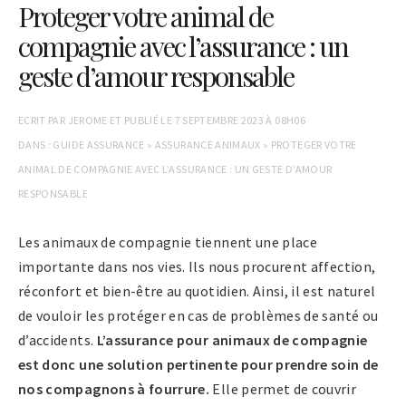
Proteger votre animal de
compagnie avec l’assurance : un
geste d’amour responsable
ECRIT PAR
JEROME
ET PUBLIÉ LE
7 SEPTEMBRE 2023 À 08H06
DANS :
GUIDE ASSURANCE
»
ASSURANCE ANIMAUX
»
PROTEGER VOTRE
ANIMAL DE COMPAGNIE AVEC L’ASSURANCE : UN GESTE D’AMOUR
RESPONSABLE
Les animaux de compagnie tiennent une place
importante dans nos vies. Ils nous procurent affection,
réconfort et bien-être au quotidien. Ainsi, il est naturel
de vouloir les protéger en cas de problèmes de santé ou
d’accidents.
L’assurance pour animaux de compagnie
est donc une solution pertinente pour prendre soin de
nos compagnons à fourrure.
Elle permet de couvrir