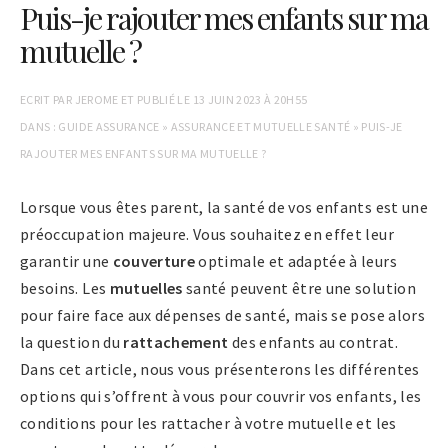
Puis-je rajouter mes enfants sur ma
mutuelle ?
ECRIT PAR
JEROME
ET PUBLIÉ LE
13 JUIN 2023 À 20H55
DANS :
GUIDE ASSURANCE
»
ASSURANCE ET MUTUELLE SANTÉ
»
PUIS-JE
RAJOUTER MES ENFANTS SUR MA MUTUELLE ?
Lorsque vous êtes parent, la santé de vos enfants est une
préoccupation majeure. Vous souhaitez en effet leur
garantir une
couverture
optimale et adaptée à leurs
besoins. Les
mutuelles
santé peuvent être une solution
pour faire face aux dépenses de santé, mais se pose alors
la question du
rattachement
des enfants au contrat.
Dans cet article, nous vous présenterons les différentes
options qui s’offrent à vous pour couvrir vos enfants, les
conditions pour les rattacher à votre mutuelle et les