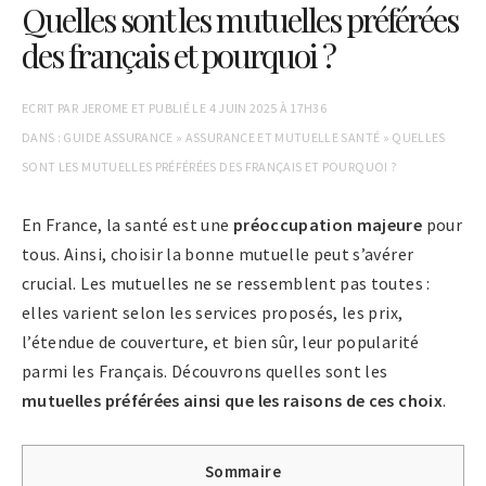
Quelles sont les mutuelles préférées
des français et pourquoi ?
ECRIT PAR
JEROME
ET PUBLIÉ LE
4 JUIN 2025 À 17H36
DANS :
GUIDE ASSURANCE
»
ASSURANCE ET MUTUELLE SANTÉ
»
QUELLES
SONT LES MUTUELLES PRÉFÉRÉES DES FRANÇAIS ET POURQUOI ?
En France, la santé est une
préoccupation majeure
pour
tous. Ainsi, choisir la bonne mutuelle peut s’avérer
crucial. Les mutuelles ne se ressemblent pas toutes :
elles varient selon les services proposés, les prix,
l’étendue de couverture, et bien sûr, leur popularité
parmi les Français. Découvrons quelles sont les
mutuelles préférées ainsi que les raisons de ces choix
.
Sommaire