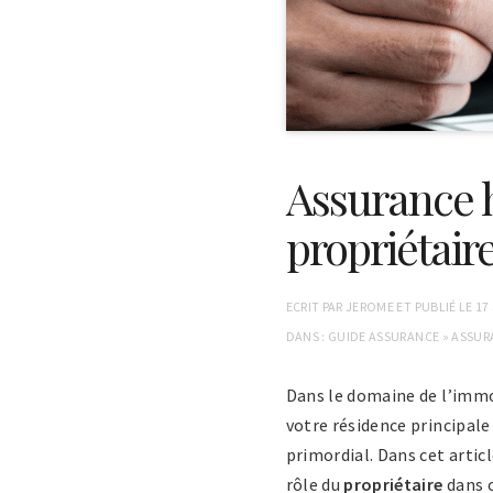
Assurance ha
propriétaire
ECRIT PAR
JEROME
ET PUBLIÉ LE
17
DANS :
GUIDE ASSURANCE
»
ASSUR
Dans le domaine de l’immob
votre résidence principale
primordial. Dans cet articl
rôle du
propriétaire
dans 