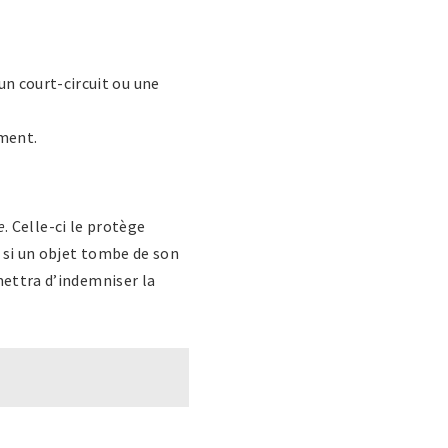
n court-circuit ou une
ement.
e
. Celle-ci le protège
 si un objet tombe de son
mettra d’indemniser la