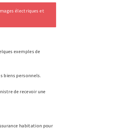
mmages électriques et
quelques exemples de
s biens personnels.
nistre de recevoir une
’assurance habitation pour