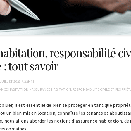
bitation, responsabilité civi
 : tout savoir
 JUILLET 2023 À 22H45
ANCE HABITATION
»
ASSURANCE HABITATION, RESPONSABILITÉ CIVILE ET PROPRIÉTA
ilier, il est essentiel de bien se protéger en tant que propriét
 ou un bien mis en location, connaître les tenants et aboutissa
e, nous allons aborder les notions d’
assurance habitation
, de
ces domaines.