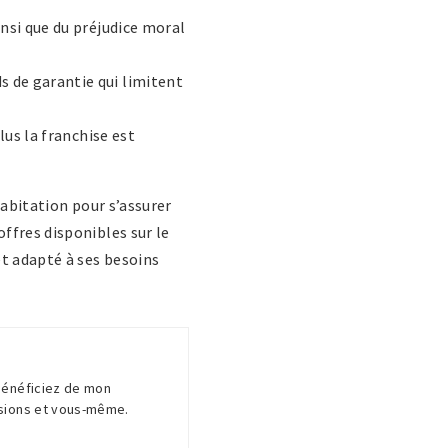
insi que du préjudice moral
s de garantie qui limitent
lus la franchise est
habitation pour s’assurer
ffres disponibles sur le
et adapté à ses besoins
 Bénéficiez de mon
ssions et vous-même.