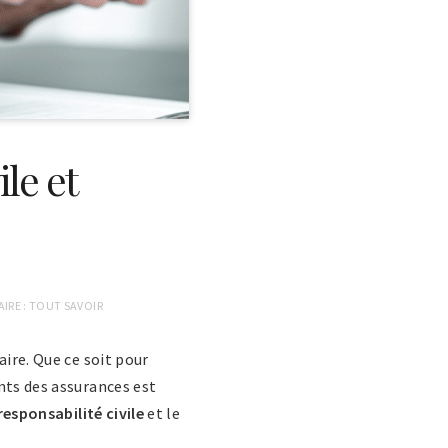
le et
IRE : TOUT SAVOIR
aire. Que ce soit pour
nts des assurances est
responsabilité civile
et le