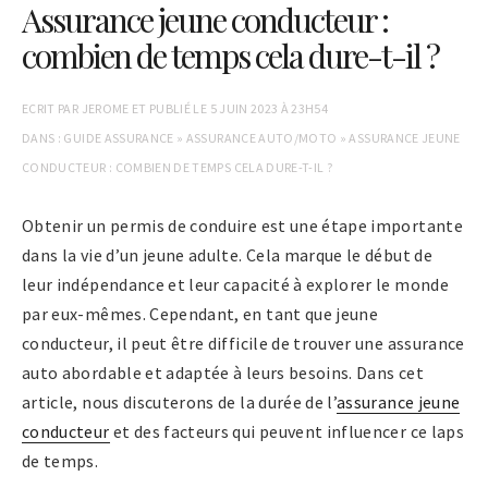
Assurance jeune conducteur :
combien de temps cela dure-t-il ?
ECRIT PAR
JEROME
ET PUBLIÉ LE
5 JUIN 2023 À 23H54
DANS :
GUIDE ASSURANCE
»
ASSURANCE AUTO/MOTO
»
ASSURANCE JEUNE
CONDUCTEUR : COMBIEN DE TEMPS CELA DURE-T-IL ?
Obtenir un permis de conduire est une étape importante
dans la vie d’un jeune adulte. Cela marque le début de
leur indépendance et leur capacité à explorer le monde
par eux-mêmes. Cependant, en tant que jeune
conducteur, il peut être difficile de trouver une assurance
auto abordable et adaptée à leurs besoins. Dans cet
article, nous discuterons de la durée de l’
assurance jeune
conducteur
et des facteurs qui peuvent influencer ce laps
de temps.