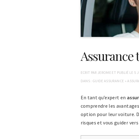
Assurance t
ECRIT PAR
JEROME
ET PUBLIÉ LE
5 
DANS :
GUIDE ASSURANCE
»
ASSUR
En tant qu’expert en
assur
comprendre les avantages e
option pour leur voiture. D
risques et vous guider ver