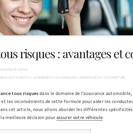
ous risques : avantages et 
JUIN 2023 À 23H14
ANCE AUTO/MOTO
»
ASSURANCE TOUS RISQUES : AVANTAGES ET COUVERTURE
ance tous risques
dans le domaine de l’assurance automobile, i
t les inconvénients de cette formule pour aider les conducteur
ans cet article, nous allons aborder les différentes spécificité
s la meilleure décision pour
assurer votre véhicule
.