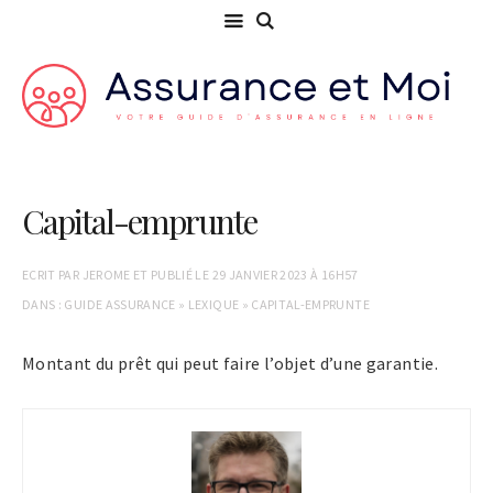
Capital-emprunte
ECRIT PAR
JEROME
ET PUBLIÉ LE
29 JANVIER 2023 À 16H57
DANS :
GUIDE ASSURANCE
»
LEXIQUE
»
CAPITAL-EMPRUNTE
Montant du prêt qui peut faire l’objet d’une garantie.