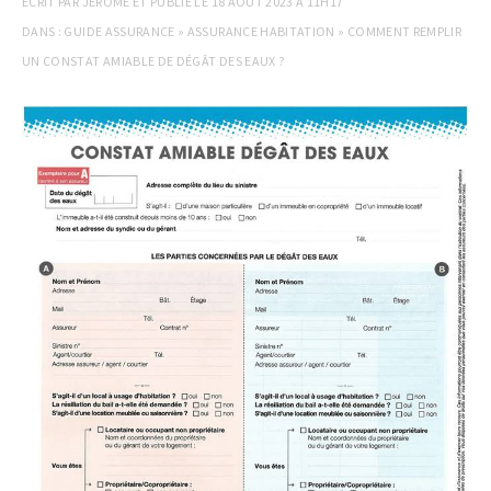
ECRIT PAR
JEROME
ET PUBLIÉ LE
18 AOÛT 2023 À 11H17
DANS :
GUIDE ASSURANCE
»
ASSURANCE HABITATION
»
COMMENT REMPLIR
UN CONSTAT AMIABLE DE DÉGÂT DES EAUX ?