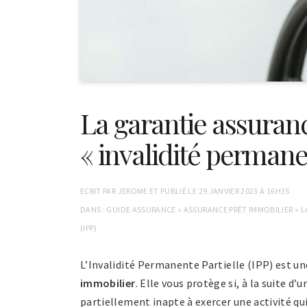
La garantie assuran
« invalidité permanen
ECRIT PAR
JEROME
ET PUBLIÉ LE
29 JANVIER 2023 À 16H35
DANS :
GUIDE ASSURANCE
»
ASSURANCE PRÊT IMMOBILIER
»
L
(IPP)
L’Invalidité Permanente Partielle (IPP) est u
immobilier
. Elle vous protège si, à la suite d
partiellement inapte à exercer une activité qui 