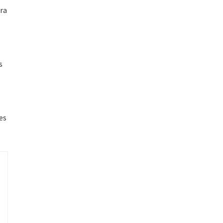
era
s
es