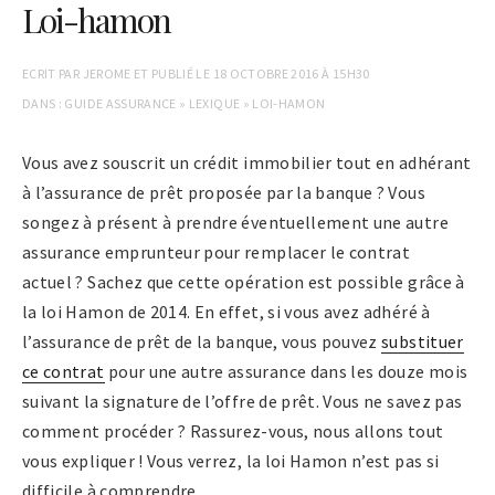
Loi-hamon
ECRIT PAR
JEROME
ET PUBLIÉ LE
18 OCTOBRE 2016 À 15H30
DANS :
GUIDE ASSURANCE
»
LEXIQUE
»
LOI-HAMON
Vous avez souscrit un crédit immobilier tout en adhérant
à l’assurance de prêt proposée par la banque ? Vous
songez à présent à prendre éventuellement une autre
assurance emprunteur pour remplacer le contrat
actuel ? Sachez que cette opération est possible grâce à
la loi Hamon de 2014. En effet, si vous avez adhéré à
l’assurance de prêt de la banque, vous pouvez
substituer
ce contrat
pour une autre assurance dans les douze mois
suivant la signature de l’offre de prêt. Vous ne savez pas
comment procéder ? Rassurez-vous, nous allons tout
vous expliquer ! Vous verrez, la loi Hamon n’est pas si
difficile à comprendre.