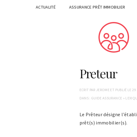
ACTUALITÉ
ASSURANCE PRÊT IMMOBILIER
Preteur
ECRIT PAR
JEROME
ET PUBLIÉ LE
29
DANS :
GUIDE ASSURANCE
»
LEXIQ
Le Prêteur désigne l’établ
prêt(s) immobilier(s).