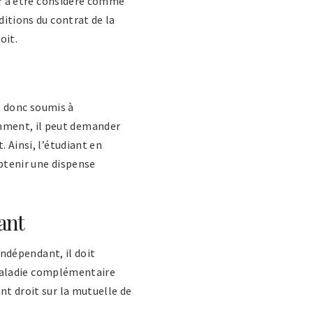
er à être considéré comme
ditions du contrat de la
oit.
st donc soumis à
emment, il peut demander
. Ainsi, l’étudiant en
obtenir une dispense
ant
indépendant, il doit
ladie complémentaire
nt droit sur la mutuelle de