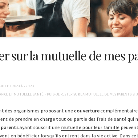
er sur la mutuelle de mes pa
JUILLET 2023 À 22H23
ANCE ET MUTUELLE SANTÉ
»
PUIS-JE RESTER SUR LA MUTUELLE DE MES PARENTS SI J
nt des organismes proposant une
couverture
complémentaire à
ent de prendre en charge tout ou partie des frais de santé qui
s
parents
ayant souscrit une
mutuelle pour leur famille
peuvent 
ent en bénéficier lorsqu’ils entrent dans la vie active. Dans cet