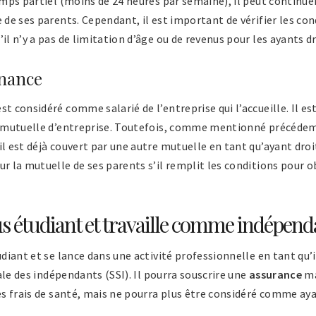
emps partiel (moins de 24 heures par semaine), il peut continu
 de ses parents. Cependant, il est important de vérifier les con
il n’y a pas de limitation d’âge ou de revenus pour les ayants dr
rnance
st considéré comme salarié de l’entreprise qui l’accueille. Il e
la mutuelle d’entreprise. Toutefois, comme mentionné précéd
l est déjà couvert par une autre mutuelle en tant qu’ayant droit
ur la mutuelle de ses parents s’il remplit les conditions pour 
lus étudiant et travaille comme indépend
udiant et se lance dans une activité professionnelle en tant qu’
ciale des indépendants (SSI). Il pourra souscrire une
assurance
ma
ses frais de santé, mais ne pourra plus être considéré comme aya