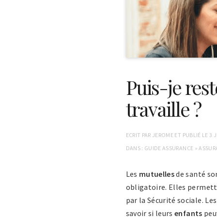
Puis-je rest
travaille ?
ECRIT PAR
JEROME
ET PUBLIÉ LE
3 
DANS :
GUIDE ASSURANCE
»
ASSUR
Les
mutuelles
de santé so
obligatoire. Elles permett
par la Sécurité sociale. Le
savoir si leurs
enfants
peuv