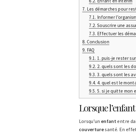
6.2.
Enfant en intérim
7.
Les démarches pour reste
7.1.
Informer l’organis
7.2.
Souscrire une assur
7.3.
Effectuer les démar
8.
Conclusion
9.
FAQ
9.1.
1. puis-je rester sur
9.2.
2. quels sont les d
9.3.
3. quels sont les a
9.4.
4. quel est le mont
9.5.
5. si je quitte mon 
Lorsque l’enfant 
Lorsqu’un
enfant
entre dan
couverture
santé. En effet