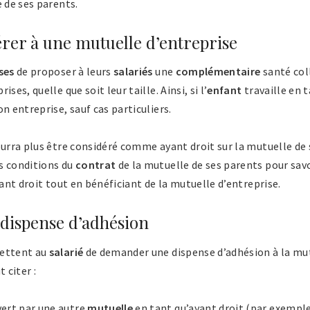
e de ses parents.
rer à une mutuelle d’entreprise
ses
de proposer à leurs
salariés
une
complémentaire
santé col
ses, quelle que soit leur taille. Ainsi, si l’
enfant
travaille en t
n entreprise, sauf cas particuliers.
ourra plus être considéré comme ayant droit sur la mutuelle de s
s conditions du
contrat
de la mutuelle de ses parents pour savoi
yant droit tout en bénéficiant de la mutuelle d’entreprise.
: dispense d’adhésion
mettent au
salarié
de demander une dispense d’adhésion à la mut
 citer :
vert par une autre
mutuelle
en tant qu’ayant droit (par exemple