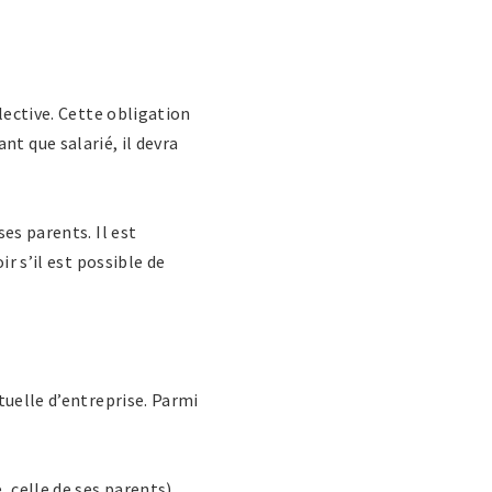
lective. Cette obligation
ant que salarié, il devra
es parents. Il est
r s’il est possible de
uelle d’entreprise. Parmi
, celle de ses parents)