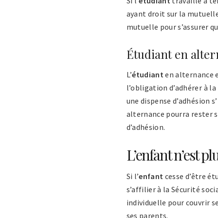
Si l’
étudiant
travaille à t
ayant droit sur la mutuelle
mutuelle pour s’assurer qu’
Étudiant en alte
L’
étudiant
en alternance e
l’obligation d’adhérer à 
une dispense d’adhésion s’i
alternance pourra rester s
d’adhésion.
L’enfant n’est p
Si l’
enfant
cesse d’être ét
s’affilier à la Sécurité so
individuelle pour couvrir 
ses parents.