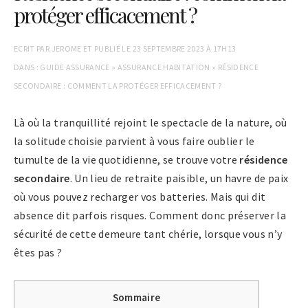
protéger efficacement ?
ECRIT PAR
JEROME
ET PUBLIÉ LE
23 SEPTEMBRE 2023 À 17H13
DANS :
GUIDE ASSURANCE
»
ASSURANCE HABITATION
»
RÉSIDENCE
SECONDAIRE : COMMENT LA PROTÉGER EFFICACEMENT ?
Là où la tranquillité rejoint le spectacle de la nature, où
la solitude choisie parvient à vous faire oublier le
tumulte de la vie quotidienne, se trouve votre
résidence
secondaire
. Un lieu de retraite paisible, un havre de paix
où vous pouvez recharger vos batteries. Mais qui dit
absence dit parfois risques. Comment donc préserver la
sécurité de cette demeure tant chérie, lorsque vous n’y
êtes pas ?
Sommaire