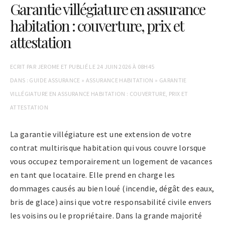
Garantie villégiature en assurance
habitation : couverture, prix et
attestation
ECRIT PAR
JEROME
ET PUBLIÉ LE
24 JUIN 2026 À 08H45
DANS :
GUIDE ASSURANCE
»
ASSURANCE HABITATION
»
GARANTIE
VILLÉGIATURE EN ASSURANCE HABITATION : COUVERTURE, PRIX ET
ATTESTATION
La garantie villégiature est une extension de votre
contrat multirisque habitation qui vous couvre lorsque
vous occupez temporairement un logement de vacances
en tant que locataire. Elle prend en charge les
dommages causés au bien loué (incendie, dégât des eaux,
bris de glace) ainsi que votre responsabilité civile envers
les voisins ou le propriétaire. Dans la grande majorité