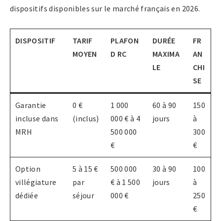
dispositifs disponibles sur le marché français en 2026.
DISPOSITIF
TARIF
PLAFON
DURÉE
FR
MOYEN
D RC
MAXIMA
AN
LE
CHI
SE
Garantie
0 €
1 000
60 à 90
150
incluse dans
(inclus)
000 € à 4
jours
à
MRH
500 000
300
€
€
Option
5 à 15 €
500 000
30 à 90
100
villégiature
par
€ à 1 500
jours
à
dédiée
séjour
000 €
250
€