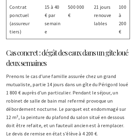
Contrat
15 à 40
500 000
21 jours
100
ponctuel
€ par
€
renouve
à
(assureur
semain
lables
200
tiers)
e
€
Cas concret : dégât des eaux dans un gîte loué
deux semaines
Prenons le cas d’une famille assurée chez un grand
mutualiste, partie 14 jours dans un gîte du Périgord loué
1 800 € auprès d’un particulier. Pendant le séjour, un
robinet de salle de bain mal refermé provoque un
débordement nocturne. Le parquet est endommagé sur
12 m², la peinture du plafond du salon situé en dessous
doit être refaite, et un fauteuil ancien est à remplacer.
Le devis de remise en état s’élève à 4 200 €.