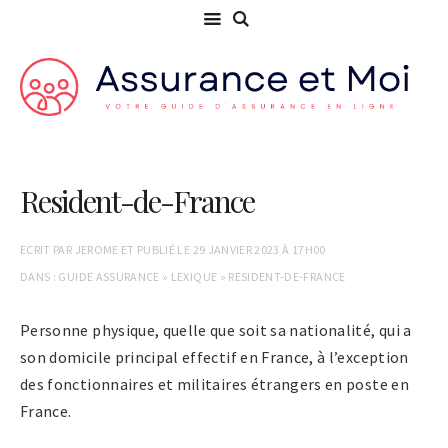
Resident-de-France
ECRIT PAR
JEROME
ET PUBLIÉ LE
29 JANVIER 2023 À 17H00
DANS :
GUIDE ASSURANCE
»
LEXIQUE
»
RESIDENT-DE-FRANCE
Personne physique, quelle que soit sa nationalité, qui a
son domicile principal effectif en France, à l’exception
des fonctionnaires et militaires étrangers en poste en
France.