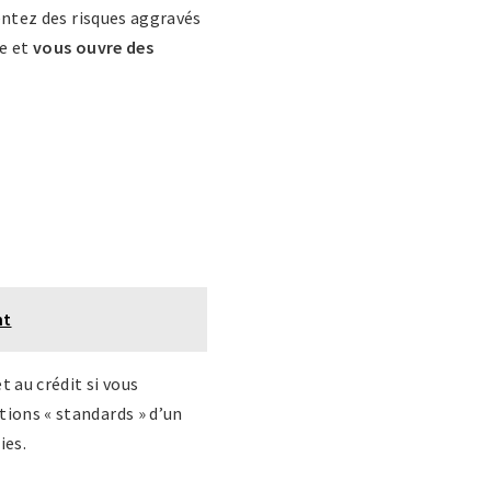
sentez des risques aggravés
te et
vous ouvre des
nt
t au crédit si vous
tions « standards » d’un
ies.