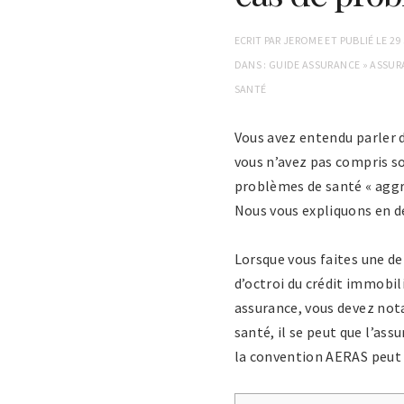
ECRIT PAR
JEROME
ET PUBLIÉ LE
29
DANS :
GUIDE ASSURANCE
»
ASSUR
SANTÉ
Vous avez entendu parler 
vous n’avez pas compris s
problèmes de santé « aggr
Nous vous expliquons en dé
Lorsque vous faites une d
d’octroi du crédit immobil
assurance, vous devez not
santé, il se peut que l’ass
la convention AERAS peut 