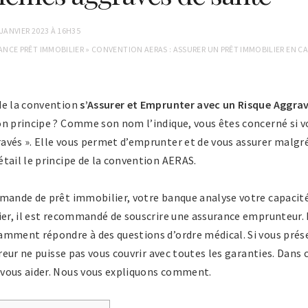
 JANVIER 2023 À 16H35
ANCE PRÊT IMMOBILIER
»
CONVENTION AERAS : ASSURER UN PRÊT IMMOBILIER EN C
de la convention
s’Assurer et Emprunter avec un Risque Aggra
on principe ? Comme son nom l’indique, vous êtes concerné si 
avés ». Elle vous permet d’emprunter et de vous assurer malgré
tail le principe de la convention AERAS.
emande de prêt immobilier, votre banque analyse votre capacité
ier, il est recommandé de souscrire une assurance emprunteur. 
amment répondre à des questions d’ordre médical. Si vous pré
ureur ne puisse pas vous couvrir avec toutes les garanties. Dans 
vous aider. Nous vous expliquons comment.