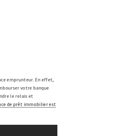
nce emprunteur. En effet,
embourser votre banque
ndre le relais et
nce de prêt immobilier est