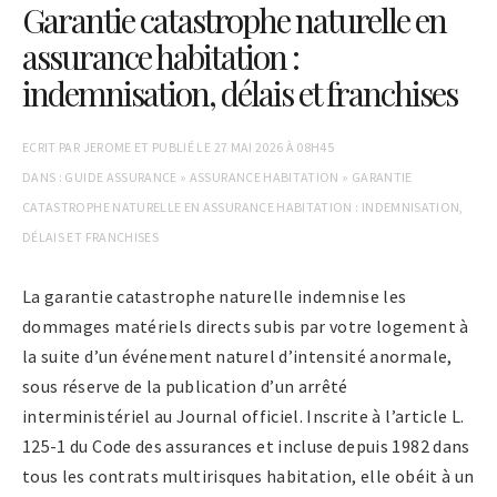
Garantie catastrophe naturelle en
assurance habitation :
indemnisation, délais et franchises
ECRIT PAR
JEROME
ET PUBLIÉ LE
27 MAI 2026 À 08H45
DANS :
GUIDE ASSURANCE
»
ASSURANCE HABITATION
»
GARANTIE
CATASTROPHE NATURELLE EN ASSURANCE HABITATION : INDEMNISATION,
DÉLAIS ET FRANCHISES
La garantie catastrophe naturelle indemnise les
dommages matériels directs subis par votre logement à
la suite d’un événement naturel d’intensité anormale,
sous réserve de la publication d’un arrêté
interministériel au Journal officiel. Inscrite à l’article L.
125-1 du Code des assurances et incluse depuis 1982 dans
tous les contrats multirisques habitation, elle obéit à un