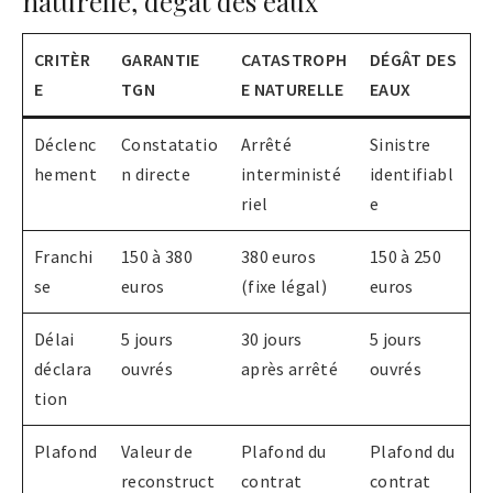
naturelle, dégât des eaux
CRITÈR
GARANTIE
CATASTROPH
DÉGÂT DES
E
TGN
E NATURELLE
EAUX
Déclenc
Constatatio
Arrêté
Sinistre
hement
n directe
interministé
identifiabl
riel
e
Franchi
150 à 380
380 euros
150 à 250
se
euros
(fixe légal)
euros
Délai
5 jours
30 jours
5 jours
déclara
ouvrés
après arrêté
ouvrés
tion
Plafond
Valeur de
Plafond du
Plafond du
reconstruct
contrat
contrat