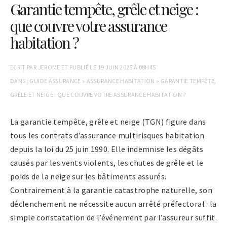
Garantie tempête, grêle et neige :
que couvre votre assurance
habitation ?
ECRIT PAR
JEROME
ET PUBLIÉ LE
19 JUIN 2026 À 08H45
DANS :
GUIDE ASSURANCE
»
ASSURANCE HABITATION
»
GARANTIE TEMPÊTE,
GRÊLE ET NEIGE : QUE COUVRE VOTRE ASSURANCE HABITATION ?
La garantie tempête, grêle et neige (TGN) figure dans
tous les contrats d’assurance multirisques habitation
depuis la loi du 25 juin 1990. Elle indemnise les dégâts
causés par les vents violents, les chutes de grêle et le
poids de la neige sur les bâtiments assurés.
Contrairement à la garantie catastrophe naturelle, son
déclenchement ne nécessite aucun arrêté préfectoral : la
simple constatation de l’événement par l’assureur suffit.