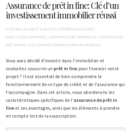
Assurance de prêt in fine: Clé d’un
investissement immobilier réussi
ECRIT PAR
JEROME
ET PUBLIÉ LE
22 FÉVRIER 2023 À 16H35
DANS :
GUIDE ASSURANCE
»
ASSURANCE PRÊT IMMOBILIER
»
ASSURANCE DE
PRÊT IN FINE: CLÉ D’UN INVESTISSEMENT IMMOBILIER RÉUSSI
Vous avez décidé d’investir dans l’immobilier et
souhaitez souscrire un
prêt in fine
pour financer votre
projet ? Il est essentiel de bien comprendre le
fonctionnement de ce type de crédit et de l’assurance qui
l’accompagne. Dans cet article, nous aborderons les
caractéristiques spécifiques de l’
assurance de prêt in
fine
et ses avantages, ainsi que les éléments à prendre
en compte lors de la souscription.